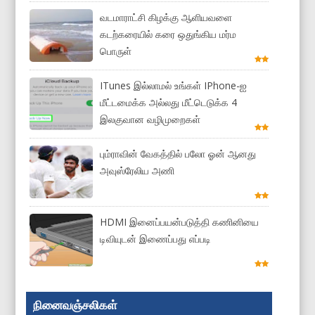
வடமாராட்சி கிழக்கு ஆளியவளை
கடற்கரையில் கரை ஒதுங்கிய மர்ம
பொருள்
ITunes இல்லாமல் உங்கள் IPhone-ஐ
மீட்டமைக்க அல்லது மீட்டெடுக்க 4
இலகுவான வழிமுறைகள்
பும்ராவின் வேகத்தில் பலோ ஓன் ஆனது
அவுஸ்ரேலிய அணி
HDMI இனைப்பயன்படுத்தி கணினியை
டிவியுடன் இணைப்பது எப்படி
நினைவஞ்சலிகள்