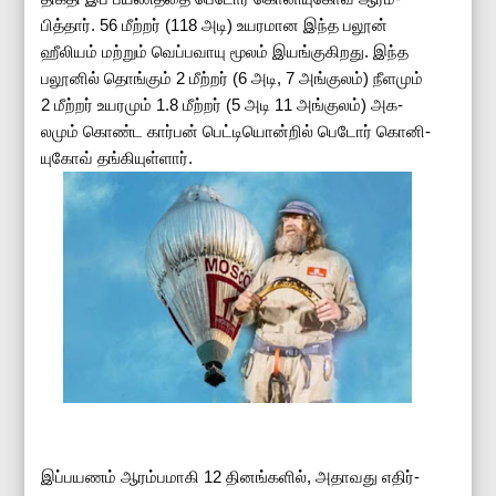
பித்தார். 56 மீற்றர் (118 அடி) உய­ர­மான இந்த பலூன்
ஹீலியம் மற்றும் வெப்­ப­வாயு மூலம் இயங்­கு­கி­றது. இந்த
பலூனில் தொங்கும் 2 மீற்றர் (6 அடி, 7 அங்­குலம்) நீளமும்
2 மீற்றர் உய­ரமும் 1.8 மீற்றர் (5 அடி 11 அங்­குலம்) அக­
லமும் கொண்ட கார்பன் பெட்டியொன்றில் பெடோர் கொனி­
யுகோவ் தங்­கி­யுள்ளார்.
இப்­ப­யணம் ஆரம்­ப­மாகி 12 தினங்­களில், அதா­வது எதிர்­