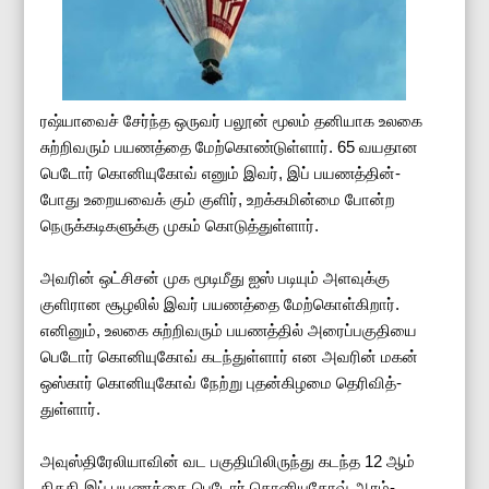
ரஷ்­யாவைச் சேர்ந்த ஒருவர் பலூன் மூலம் தனி­யாக உலகை
சுற்­றி­வரும் பய­ணத்தை மேற்கொண்டுள்ளார். 65 வய­தான
பெடோர் கொனி­யுகோவ் எனும் இவர், இப் ­ப­ய­ணத்­தின்­
போது உறை­ய­வைக் கும் குளிர், உறக்­க­மின்மை போன்ற
நெருக்­க­டி­க­ளுக்கு முகம் கொடுத்­துள்ளார்.
அவரின் ஒட்­சிசன் முக ­மூ­டி­மீது ஐஸ் படியும் அள­வுக்கு
குளி­ரான சூழலில் இவர் பய­ணத்தை மேற்கொள்கிறார்.
எனினும், உலகை சுற்­றி­வரும் பய­ணத்தில் அரைப்­ப­கு­தியை
பெடோர் கொனியுகோவ் கடந்துள்ளார் என அவரின் மகன்
ஒஸ்கார் கொனி­யுகோவ் நேற்று புதன்­கி­ழமை தெரி­வித்­
துள்ளார்.
அவுஸ்­தி­ரே­லி­யாவின் வட பகு­தி­யி­லி­ருந்து கடந்த 12 ஆம்
திகதி இப் ­ப­யணத்தை பெடோர் கொனி­யுகோவ் ஆரம்­