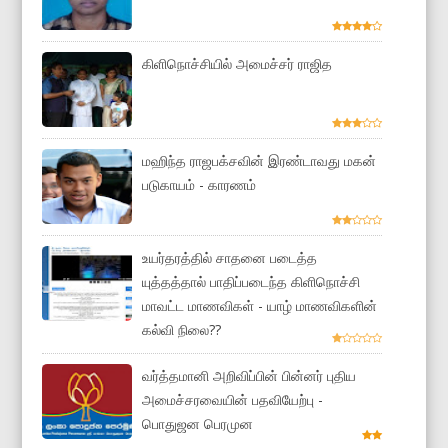
கிளிநொச்சியில் அமைச்சர் ராஜித
மஹிந்த ராஜபக்சவின் இரண்டாவது மகன்
படுகாயம் - காரணம்
உயர்தரத்தில் சாதனை படைத்த
யுத்தத்தால் பாதிப்படைந்த கிளிநொச்சி
மாவட்ட மாணவிகள் - யாழ் மாணவிகளின்
கல்வி நிலை??
வர்த்தமானி அறிவிப்பின் பின்னர் புதிய
அமைச்சரவையின் பதவியேற்பு -
பொதுஜன பெரமுன