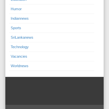
Humor
Indiannews
Sports
SriLankanews
Technology
Vacancies
Worldnews