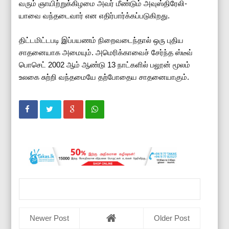
வரும் ஞாயிற்­றுக்­கி­ழமை அவர் மீண்டும் அவுஸ்­தி­ரே­லி­
யாவை வந்­த­டைவார் என எதிர்­பார்க்­கப்­ப­டு­கி­றது.
திட்­ட­மிட்­ட­படி இப்­ப­யணம் நிறை­வ­டைந்தால் ஒரு புதிய
சாத­னை­யாக அமையும். அமெ­ரிக்­காவைச் சேர்ந்த ஸ்டீவ்
பொசெட் 2002 ஆம் ஆண்டு 13 நாட்களில் பலூன் மூலம்
உலகை சுற்றி வந்தமையே தற்போதைய சாதனையாகும்.
Newer Post
Older Post