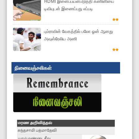
HDMI இனைப்பயன்படுத்தி கணினியை
டிவியுடன் இணைப்பது எப்படி
பும்ராவின் வேகத்தில் பலோ ஓன் ஆனது
அவுஸ்ரேலிய அணி
நினைவஞ்சலிகள்