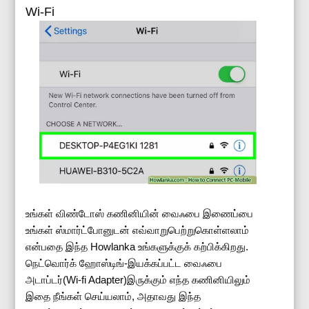
Wi-Fi
உங்கள் விண்டோஸ் கணினியின் வைஃபை இணைப்பை
உங்கள் ஸ்மார்ட்போனுடன் எவ்வாறுபெற்றுகொள்ளலாம்
என்பதை இந்த Howlanka உங்களுக்குக் கற்பிக்கிறது.
நெட்வொர்க் ஹோஸ்டிங்-இயக்கப்பட்ட வைஃபை
அடாப்டர்(Wi-fi Adapter)இருக்கும் எந்த கணினியிலும்
இதை நீங்கள் செய்யலாம், அதாவது இந்த