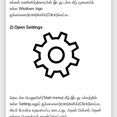
உங்கள் கணினித்திரையின் இடது பக்க கீழ் மூலையில்
உள்ள Windows logo
ஜக்கானை(icon)கிளிக்(Click)செய்க.
2) Open Settings
தொடக்க மெனுவின்(Start menu) கீழ்-இடது பக்கத்தில்
உள்ள Setting எனும் ஜக்கானை(icon)கிளிக்(Click)செய்க.
கியர் போன்ற உருவமைப்பு உடையது. அதன் பின்னர் அதன்
உள்ளக மெனுக்கள் காண்பிக்கப்படும்.