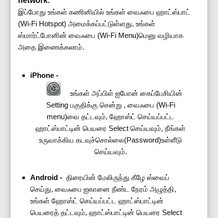
network.
இப்போது உங்கள் கணினியில் உங்கள் வைஃபை ஹாட்ஸ்பாட்
(Wi-Fi Hotspot) அமைக்கப்பட்டுள்ளது, உங்கள்
ஸ்மார்ட்போனின் வைஃபை (Wi-Fi Menu)மெனு வழியாக
அதை இணைக்கலாம்.
iPhone -
உங்கள் அப்பிள் ஐபோன் கைப்பேசியின்
Setting பகுதிக்கு சென்று , வைஃபை (Wi-Fi
menu)வை தட்டவும், ஹோஸ்ட் செய்யப்பட்ட
ஹாட்ஸ்பாட்டின் பெயரை Select செய்யவும், நீங்கள்
உருவாக்கிய கடவுச்சொல்லை(Password)உள்ளீடு
செய்யவும்.
Android -
திரையின் மேலிருந்து கீழே ஸ்வைப்
செய்து, வைஃபை ஐகானை நீண்ட நேரம் அழுத்தி,
உங்கள் ஹோஸ்ட் செய்யப்பட்ட ஹாட்ஸ்பாட்டின்
பெயரைத் தட்டவும், ஹாட்ஸ்பாட்டின் பெயரை Select