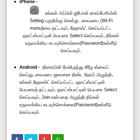
iPhone -
உங்கள் அப்பிள் ஐபோன் கைப்பேசியின்
Setting பகுதிக்கு சென்று , வைஃபை (Wi-Fi
menu)வை தட்டவும், ஹோஸ்ட் செய்யப்பட்ட
ஹாட்ஸ்பாட்டின் பெயரை Select செய்யவும், நீங்கள்
உருவாக்கிய கடவுச்சொல்லை(Password)உள்ளீடு
செய்யவும்.
Android -
திரையின் மேலிருந்து கீழே ஸ்வைப்
செய்து, வைஃபை ஐகானை நீண்ட நேரம் அழுத்தி,
உங்கள் ஹோஸ்ட் செய்யப்பட்ட ஹாட்ஸ்பாட்டின்
பெயரைத் தட்டவும், ஹாட்ஸ்பாட்டின் பெயரை Select
செய்யவும், Join என்பதை அழுத்தி நீங்கள்
உருவாக்கிய கடவுச்சொல்லை(Password)உள்ளீடு
செய்யவும்.