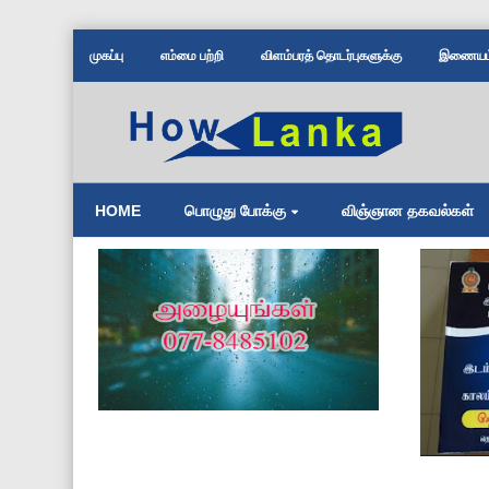
முகப்பு
எம்மை பற்றி
விளம்பரத் தொடர்புகளுக்கு
இணையம் 
HOME
பொழுது போக்கு
விஞ்ஞான தகவல்கள்