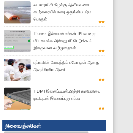
வடமாராட்சி கிழக்கு ஆளியவளை
கடற்கரையில் கரை ஒதுங்கிய மர்ம
பொருள்
ITunes இல்லாமல் உங்கள் IPhone-ஐ
மீட்டமைக்க அல்லது மீட்டெடுக்க 4
இலகுவான வழிமுறைகள்
பும்ராவின் வேகத்தில் பலோ ஓன் ஆனது
அவுஸ்ரேலிய அணி
HDMI இனைப்பயன்படுத்தி கணினியை
டிவியுடன் இணைப்பது எப்படி
நினைவஞ்சலிகள்