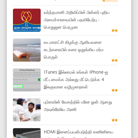
வர்த்தமானி அறிவிப்பின் பின்னர் புதிய
அமைச்சரவையின் பதவியேற்பு -
பொதுஜன பெரமுன
வடமாராட்சி கிழக்கு ஆளியவளை
கடற்கரையில் கரை ஒதுங்கிய மர்ம
பொருள்
ITunes இல்லாமல் உங்கள் IPhone-ஐ
மீட்டமைக்க அல்லது மீட்டெடுக்க 4
இலகுவான வழிமுறைகள்
பும்ராவின் வேகத்தில் பலோ ஓன் ஆனது
அவுஸ்ரேலிய அணி
HDMI இனைப்பயன்படுத்தி கணினியை