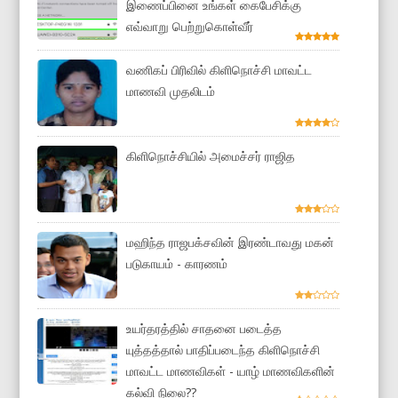
இணைப்பினை உங்கள் கைபேசிக்கு
எவ்வாறு பெற்றுகொள்வீர்
வணிகப் பிரிவில் கிளிநொச்சி மாவட்ட
மாணவி முதலிடம்
கிளிநொச்சியில் அமைச்சர் ராஜித
மஹிந்த ராஜபக்சவின் இரண்டாவது மகன்
படுகாயம் - காரணம்
உயர்தரத்தில் சாதனை படைத்த
யுத்தத்தால் பாதிப்படைந்த கிளிநொச்சி
மாவட்ட மாணவிகள் - யாழ் மாணவிகளின்
கல்வி நிலை??