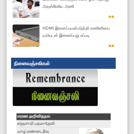
அவுஸ்ரேலிய அணி
HDMI இனைப்பயன்படுத்தி கணினியை
டிவியுடன் இணைப்பது எப்படி
நினைவஞ்சலிகள்