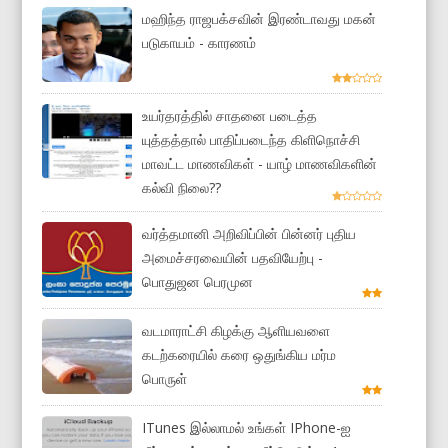
மஹிந்த ராஜபக்சவின் இரண்டாவது மகன்
படுகாயம் - காரணம்
உயர்தரத்தில் சாதனை படைத்த
யுத்தத்தால் பாதிப்படைந்த கிளிநொச்சி
மாவட்ட மாணவிகள் - யாழ் மாணவிகளின்
கல்வி நிலை??
வர்த்தமானி அறிவிப்பின் பின்னர் புதிய
அமைச்சரவையின் பதவியேற்பு -
பொதுஜன பெரமுன
வடமாராட்சி கிழக்கு ஆளியவளை
கடற்கரையில் கரை ஒதுங்கிய மர்ம
பொருள்
ITunes இல்லாமல் உங்கள் IPhone-ஐ