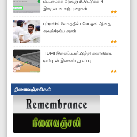
மீட்டமைக்க அல்லது மீட்டெடுக்க 4
இலகுவான வழிமுறைகள்
பும்ராவின் வேகத்தில் பலோ ஓன் ஆனது
அவுஸ்ரேலிய அணி
HDMI இனைப்பயன்படுத்தி கணினியை
டிவியுடன் இணைப்பது எப்படி
நினைவஞ்சலிகள்