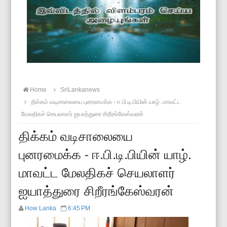
Home
SriLankanews
திக்கம் வடிசாலையை புனரமைக்க - ஈ.பி.டி.பியின் யாழ். மாவட்ட
மேலதிகச் செயலாளர் ஐயாத்துரை சிறீரங்கேஸ்வரன்
திக்கம் வடிசாலையை
புனரமைக்க - ஈ.பி.டி.பியின் யாழ்.
மாவட்ட மேலதிகச் செயலாளர்
ஐயாத்துரை சிறீரங்கேஸ்வரன்
How Lanka
6:45 PM