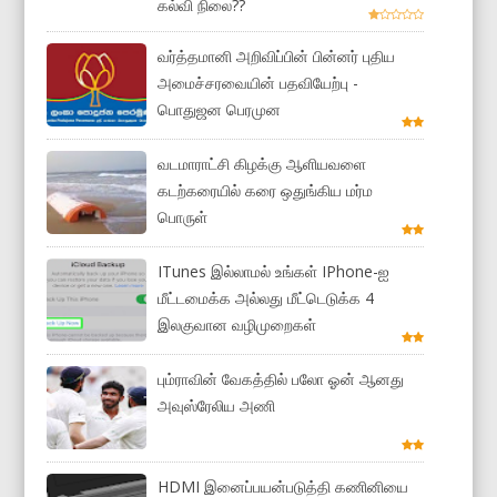
கல்வி நிலை??
வர்த்தமானி அறிவிப்பின் பின்னர் புதிய
அமைச்சரவையின் பதவியேற்பு -
பொதுஜன பெரமுன
வடமாராட்சி கிழக்கு ஆளியவளை
கடற்கரையில் கரை ஒதுங்கிய மர்ம
பொருள்
ITunes இல்லாமல் உங்கள் IPhone-ஐ
மீட்டமைக்க அல்லது மீட்டெடுக்க 4
இலகுவான வழிமுறைகள்
பும்ராவின் வேகத்தில் பலோ ஓன் ஆனது
அவுஸ்ரேலிய அணி
HDMI இனைப்பயன்படுத்தி கணினியை