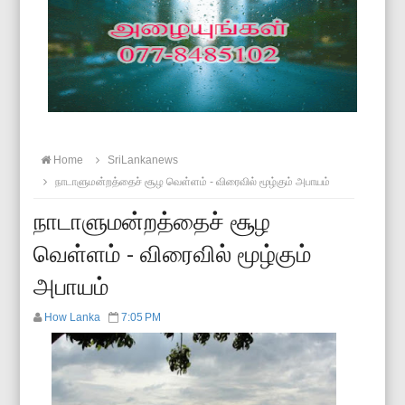
Home
SriLankanews
நாடாளுமன்றத்தைச் சூழ வெள்ளம் - விரைவில் மூழ்கும் அபாயம்
நாடாளுமன்றத்தைச் சூழ
வெள்ளம் - விரைவில் மூழ்கும்
அபாயம்
How Lanka
7:05 PM