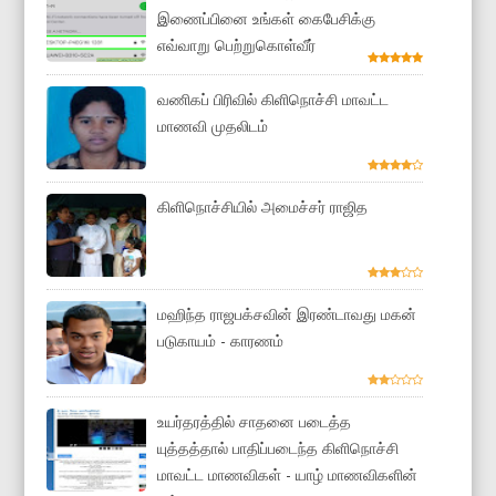
இணைப்பினை உங்கள் கைபேசிக்கு
எவ்வாறு பெற்றுகொள்வீர்
வணிகப் பிரிவில் கிளிநொச்சி மாவட்ட
மாணவி முதலிடம்
கிளிநொச்சியில் அமைச்சர் ராஜித
மஹிந்த ராஜபக்சவின் இரண்டாவது மகன்
படுகாயம் - காரணம்
உயர்தரத்தில் சாதனை படைத்த
யுத்தத்தால் பாதிப்படைந்த கிளிநொச்சி
மாவட்ட மாணவிகள் - யாழ் மாணவிகளின்