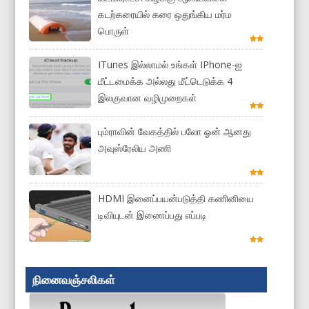
கடற்கரையில் கரை ஒதுங்கிய மர்ம
பொருள்
ITunes இல்லாமல் உங்கள் IPhone-ஐ
மீட்டமைக்க அல்லது மீட்டெடுக்க 4
இலகுவான வழிமுறைகள்
பும்ராவின் வேகத்தில் பலோ ஓன் ஆனது
அவுஸ்ரேலிய அணி
HDMI இனைப்பயன்படுத்தி கணினியை
டிவியுடன் இணைப்பது எப்படி
நினைவஞ்சலிகள்