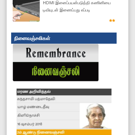
HDMI இனைப்பயன்படுத்தி கணினியை
டிவியுடன் இணைப்பது எப்படி
நினைவஞ்சலிகள்