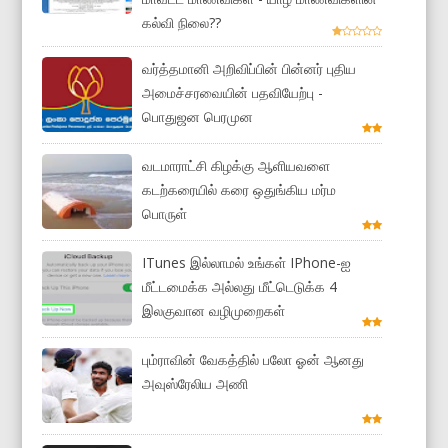
கல்வி நிலை??
வர்த்தமானி அறிவிப்பின் பின்னர் புதிய
அமைச்சரவையின் பதவியேற்பு -
பொதுஜன பெரமுன
வடமாராட்சி கிழக்கு ஆளியவளை
கடற்கரையில் கரை ஒதுங்கிய மர்ம
பொருள்
ITunes இல்லாமல் உங்கள் IPhone-ஐ
மீட்டமைக்க அல்லது மீட்டெடுக்க 4
இலகுவான வழிமுறைகள்
பும்ராவின் வேகத்தில் பலோ ஓன் ஆனது
அவுஸ்ரேலிய அணி