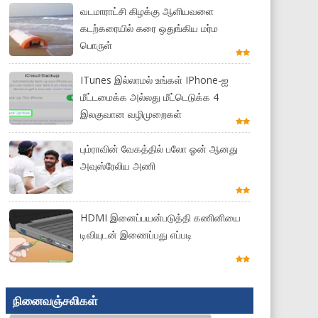
வடமாராட்சி கிழக்கு ஆளியவளை
கடற்கரையில் கரை ஒதுங்கிய மர்ம
பொருள்
ITunes இல்லாமல் உங்கள் IPhone-ஐ
மீட்டமைக்க அல்லது மீட்டெடுக்க 4
இலகுவான வழிமுறைகள்
பும்ராவின் வேகத்தில் பலோ ஓன் ஆனது
அவுஸ்ரேலிய அணி
HDMI இனைப்பயன்படுத்தி கணினியை
டிவியுடன் இணைப்பது எப்படி
நினைவஞ்சலிகள்