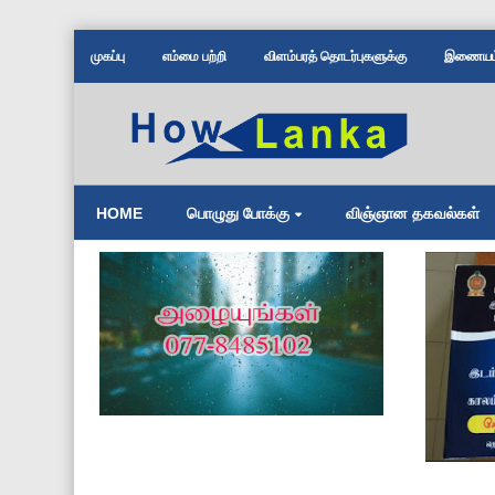
முகப்பு
எம்மை பற்றி
விளம்பரத் தொடர்புகளுக்கு
இணையம் 
HOME
பொழுது போக்கு
விஞ்ஞான தகவல்கள்