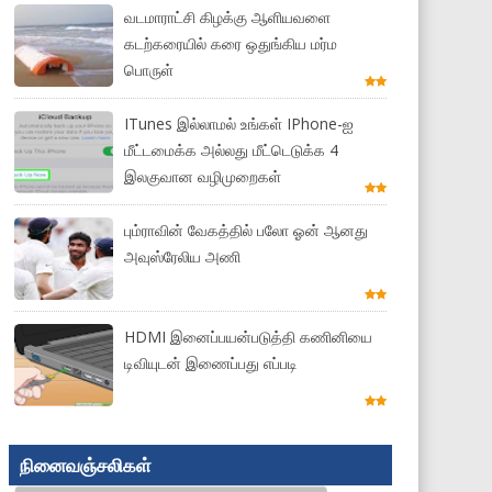
வடமாராட்சி கிழக்கு ஆளியவளை
கடற்கரையில் கரை ஒதுங்கிய மர்ம
பொருள்
ITunes இல்லாமல் உங்கள் IPhone-ஐ
மீட்டமைக்க அல்லது மீட்டெடுக்க 4
இலகுவான வழிமுறைகள்
பும்ராவின் வேகத்தில் பலோ ஓன் ஆனது
அவுஸ்ரேலிய அணி
HDMI இனைப்பயன்படுத்தி கணினியை
டிவியுடன் இணைப்பது எப்படி
நினைவஞ்சலிகள்