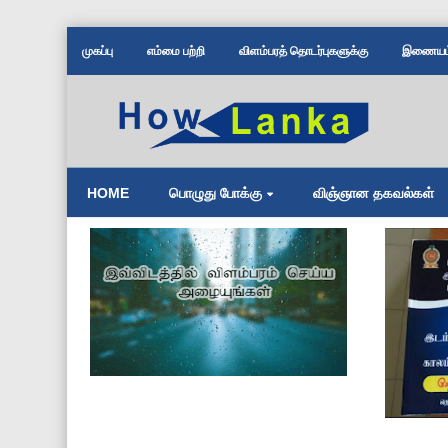
முகப்பு
எம்மை பற்றி
விளம்பரத் தொடர்புகளுக்கு
இணையம் 
HOME
பொழுது போக்கு
விஞ்ஞான தகவல்கள்