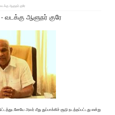
டக்கு ஆளுநர் குரே
 வடக்கு ஆளுநர் குரே
்­டத்­து­ட­னேயே அவர் மீது துப்­பாக்­கிச் சூடு நடத்­தப்­பட்­டது என்று