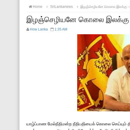
Home
SriLankanews
இழஞ்­செ­ழி­யனே கொலை இலக்கு - வ
இழஞ்­செ­ழி­யனே கொலை இலக்கு -
How Lanka
1:35 AM
யாழ்ப்­பாண மேல்­நீ­தி­மன்ற நீதி­ப­தி­யைக் கொலை செய்­யும் திட