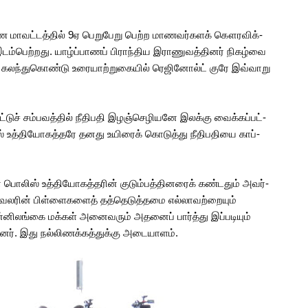
­பாண மாவட்­டத்­தில் 9ஏ பெறு­பேறு பெற்ற மாண­வர்­க­ளக் கௌர­விக்­
ு இடம்­பெற்­றது. யாழ்ப்­பா­ணப் பிராந்­திய இரா­ணு­வத்­தி­னர் நிகழ்வை
கக் கலந்­து­கொண்டு உரை­யாற்­று­கை­யில் ரெஜி­னோல்ட் குரே இவ்­வாறு
ூட்­டுச் சம்­ப­வத்­தில் நீதி­பதி இழஞ்­செ­ழி­யனே இலக்கு வைக்­கப்­பட்­
லிஸ் உத்­தி­யோ­கத்­தரே தனது உயி­ரைக் கொடுத்து நீதி­ப­தியை காப்­
ரான பொலிஸ் உத்­தி­யோ­கத்­த­ரின் குடும்­பத்­தி­ன­ரைக் கண்­ட­தும் அவர்­
வ­ல­ரின் பிள்­ளை­க­ளைத் தத்­தெ­டுத்­தமை எல்­லா­வற்­றை­யும்
­னி­லங்கை மக்­கள் அனை­வ­ரும் அத­னைப் பார்த்து இப்­ப­டி­யும்
­னர். இது நல்­லி­ணக்­கத்­துக்கு அடை­யா­ளம்.