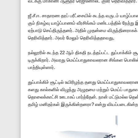
வடக்கு மாகாண ஆளு­நர் ரெஜி­னோல்ட் குரே தெரி­வித்­தார்.
ஜீ.சீ.ஈ. சாதா­ரண தரப் பரீட்­சை­யில் கடந்த வரு­டம் யாழ்ப்
கும் நிகழ்வு யாழ்ப்­பா­ணம் வீர­சிங்­கம் மண்­ட­பத்­தில் நேற்ற
ஏற்­பாடு செய்­தி­ருந்­த­னர். அதில் முதன்மை விருந்­தி­ன­ரா­
தெரி­வித்­தார். அவர் மேலும் தெரி­வித்­த­தா­வது,
நல்­லூ­ரில் கடந்த 22 ஆம் திகதி நடத்­தப்­பட்ட துப்­பாக்­கிச் ச
டி­ருக்­கி­றார். அவ­ரது மெய்ப்­பா­து­கா­வ­ல­ரான சிங்­கள பொ
பாற்­றி­யுள்­ளார்.
துப்­பாக்­கிச் சூட்­டில் உயி­ரி­ழந்த தனது மெய்ப்­பா­து­கா­வ­ல­
க­ளது கால்­க­ளில் விழுந்து அழு­தமை மற்­றும் மெய்ப் பாது­கா­
தொலைக்­காட்சி ஊடா­கப் பார்த்­தேன். நான் மட்­டு­மல்ல தென்
தமிழ் மனி­தர்­கள் இருக்­கின்­ற­னரா? என்று வியப்­ப­டை­கின்­ற