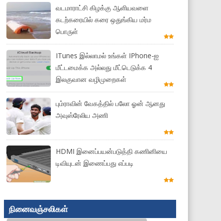
வடமாராட்சி கிழக்கு ஆளியவளை
கடற்கரையில் கரை ஒதுங்கிய மர்ம
பொருள்
ITunes இல்லாமல் உங்கள் IPhone-ஐ
மீட்டமைக்க அல்லது மீட்டெடுக்க 4
இலகுவான வழிமுறைகள்
பும்ராவின் வேகத்தில் பலோ ஓன் ஆனது
அவுஸ்ரேலிய அணி
HDMI இனைப்பயன்படுத்தி கணினியை
டிவியுடன் இணைப்பது எப்படி
நினைவஞ்சலிகள்