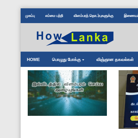
முகப்பு
எம்மை பற்றி
விளம்பரத் தொடர்புகளுக்கு
இணையம் 
HOME
பொழுது போக்கு
விஞ்ஞான தகவல்கள்