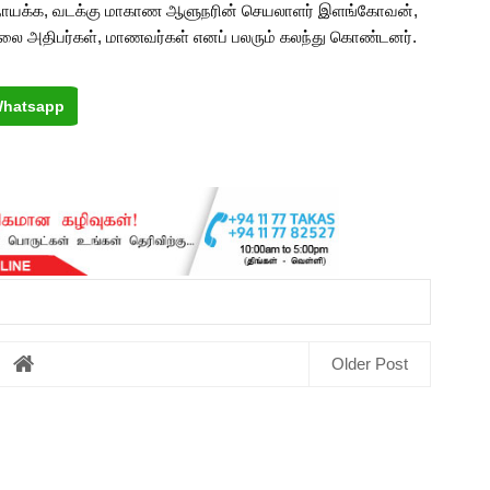
நா­யக்க, வடக்கு மாகாண ஆளு­ந­ரின் செய­லா­ளர் இளங்­கோ­வன்,
லை அதி­பர்­கள், மாண­வர்­கள் எனப் பல­ரும் கலந்து கொண்­ட­னர்.
hatsapp
Older Post