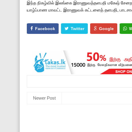
இந்த நிகழ்­வில் இலங்கை இரா­ணு­வத்­த­ள­பதி மகேஷ் சேன­
யாழ்ப்­பாண மாவட்ட இரா­ணு­வக் கட்­ட­ளைத் தள­பதி, பாட­சா
Facebook
Twitter
Google
W
Newer Post