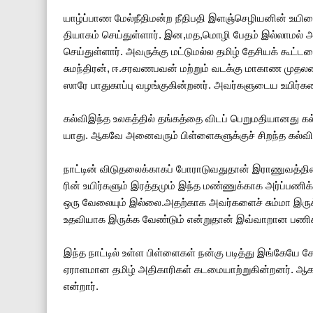
யாழ்ப்­பாண மேல்­நீ­தி­மன்ற நீதி­பதி இளஞ்­செ­ழி­ய­னின் உய
தியா­கம் செய்­துள்­ளார். இன,மத,மொழி பேதம் இல்­லா­மல் அந்
செய்­துள்­ளார். அவ­ருக்கு மட்­டு­மல்ல தமிழ் தேசி­யக் கூட்­
சுமந்­தி­ரன், ஈ.சர­வ­ண­ப­வன் மற்­றும் வடக்கு மாகாண முத­ல­மை
ஸாரே பாது­காப்பு வழங்­கு­கின்­ற­னர். அவர்­க­ளு­டைய உயிர்­க
கல்விஇந்த உல­கத்­தில் தங்­கத்தை விடப் பெறு­ம­தி­யா­னது கல்
யாது. ஆகவே அனை­வ­ரும் பிள்­ளை­க­ளுக்­குச் சிறந்த கல்­வி­ய
நாட்­டின் விடு­த­லைக்­கா­கப் போரா­டு­வ­து­தான் இரா­ணு­வத்­த
ரின் உயிர்­க­ளும் இரத்­த­மும் இந்த மண்­ணுக்­காக அர்ப்­ப­ணிக்­கப்
ஒரு வேலை­யும் இல்லை.அதற்­காக அவர்­க­ளைச் சும்மா இருக்க 
உத­வி­யாக இருக்க வேண்­டும் என்­று­தான் இவ்­வா­றான பணி­க
இந்த நாட்­டில் உள்ள பிள்­ளை­கள் நன்கு படித்து இங்­கேயே ச
ஏரா­ள­மான தமிழ் அதி­கா­ரி­கள் கட­மை­யாற்­று­கின்­ற­னர். ஆக
என்­றார்.