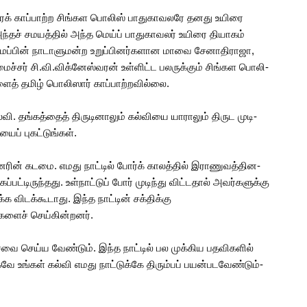
ி­ரைக் காப்­பாற்ற சிங்­கள பொலிஸ் பாது­கா­வ­லரே தனது உயிரை
­தச் சம­யத்­தில் அந்த மெய்ப் பாது­கா­வ­லர் உயிரை தியா­கம்
ட­மைப்­பின் நாடா­ளு­மன்ற உறுப்­பி­னர்­க­ளான மாவை சேனா­தி­ராஜா,
ச்­சர் சி.வி.விக்­னேஸ்­வ­ரன் உள்­ளிட்ட பல­ருக்­கும் சிங்­கள பொலி­
­ளைத் தமிழ் பொலி­ஸார் காப்­பாற்­ற­வில்லை.
வி. தங்­கத்­தைத் திரு­டி­னா­லும் கல்­வியை யாரா­லும் திருட முடி­
ைப் புகட்­டுங்­கள்.
ி­ன­ரின் கடமை. எமது நாட்­டில் போர்க் காலத்­தில் இரா­ணு­வத்­தி­ன­
­பட்­டி­ருந்­தது. உள்­நாட்­டுப் போர் முடிந்து விட்­ட­தால் அவர்­க­ளுக்கு
விடக்­கூ­டாது. இந்த நாட்­டின் சக்­திக்கு
­ளைச் செய்­கின்­ற­னர்.
ேவை செய்ய வேண்­டும். இந்த நாட்­டில் பல முக்­கிய பத­வி­க­ளில்
வே உங்­கள் கல்வி எமது நாட்­டுக்கே திரும்­பப் பயன்­ப­ட­வேண்­டும்-