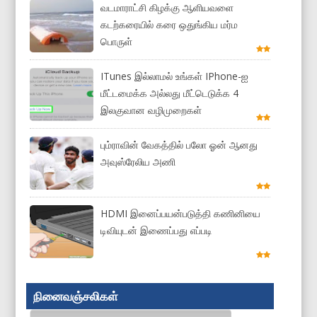
வடமாராட்சி கிழக்கு ஆளியவளை
கடற்கரையில் கரை ஒதுங்கிய மர்ம
பொருள்
ITunes இல்லாமல் உங்கள் IPhone-ஐ
மீட்டமைக்க அல்லது மீட்டெடுக்க 4
இலகுவான வழிமுறைகள்
பும்ராவின் வேகத்தில் பலோ ஓன் ஆனது
அவுஸ்ரேலிய அணி
HDMI இனைப்பயன்படுத்தி கணினியை
டிவியுடன் இணைப்பது எப்படி
நினைவஞ்சலிகள்