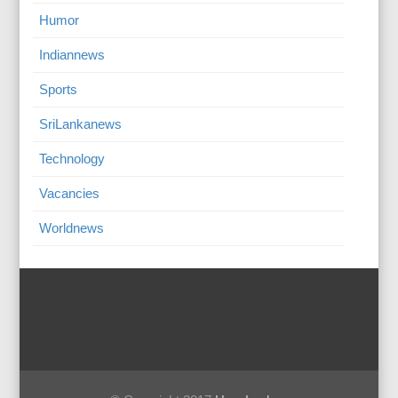
Humor
Indiannews
Sports
SriLankanews
Technology
Vacancies
Worldnews