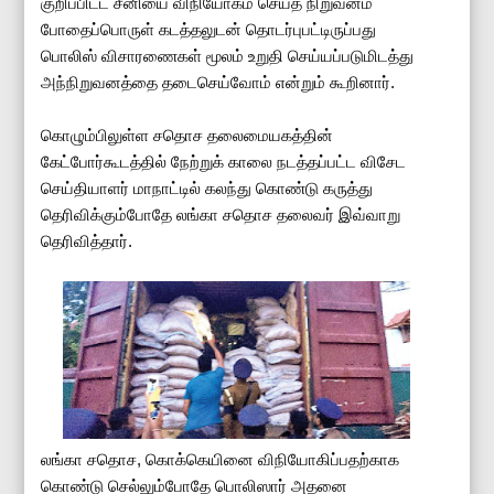
குறிப்பிட்ட சீனியை விநியோகம் செய்த நிறுவனம்
போதைப்பொருள் கடத்தலுடன் தொடர்புபட்டிருப்பது
பொலிஸ் விசாரணைகள் மூலம் உறுதி செய்யப்படுமிடத்து
அந்நிறுவனத்தை தடைசெய்வோம் என்றும் கூறினார்.
கொழும்பிலுள்ள சதொச தலைமையகத்தின்
கேட்போர்கூடத்தில் நேற்றுக் காலை நடத்தப்பட்ட விசேட
செய்தியாளர் மாநாட்டில் கலந்து கொண்டு கருத்து
தெரிவிக்கும்போதே லங்கா சதொச தலைவர் இவ்வாறு
தெரிவித்தார்.
லங்கா சதொச, கொக்கெயினை விநியோகிப்பதற்காக
கொண்டு செல்லும்போதே பொலிஸார் அதனை