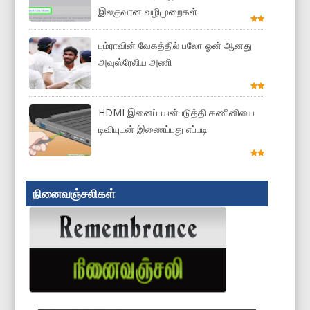
இலகுவான வழிமுறைகள்
பும்ராவின் வேகத்தில் பலோ ஓன் ஆனது
அவுஸ்ரேலிய அணி
HDMI இனைப்பயன்படுத்தி கணினியை
டிவியுடன் இணைப்பது எப்படி
நினைவஞ்சலிகள்