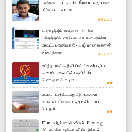
மஹிந்த ராஜபக்சவின் இரண்டாவது மகன்
படுகாயம் - காரணம்
உயர்தரத்தில் சாதனை படைத்த
யுத்தத்தால் பாதிப்படைந்த கிளிநொச்சி
மாவட்ட மாணவிகள் - யாழ் மாணவிகளின்
கல்வி நிலை??
வர்த்தமானி அறிவிப்பின் பின்னர் புதிய
அமைச்சரவையின் பதவியேற்பு -
பொதுஜன பெரமுன
வடமாராட்சி கிழக்கு ஆளியவளை
கடற்கரையில் கரை ஒதுங்கிய மர்ம
பொருள்
ITunes இல்லாமல் உங்கள் IPhone-ஐ
மீட்டமைக்க அல்லது மீட்டெடுக்க 4