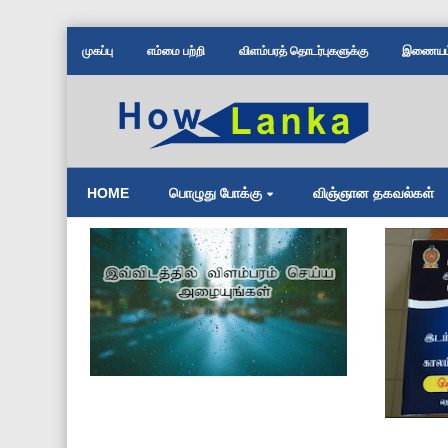
முகப்பு
எம்மை பற்றி
விளம்பரத் தொடர்புகளுக்கு
இணையம் 
HOME
பொழுது போக்கு
விஞ்ஞான தகவல்கள்