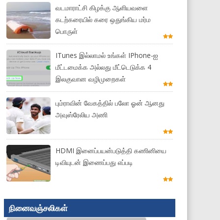
வடமாராட்சி கிழக்கு ஆளியவளை
கடற்கரையில் கரை ஒதுங்கிய மர்ம
பொருள்
ITunes இல்லாமல் உங்கள் IPhone-ஐ
மீட்டமைக்க அல்லது மீட்டெடுக்க 4
இலகுவான வழிமுறைகள்
பும்ராவின் வேகத்தில் பலோ ஓன் ஆனது
அவுஸ்ரேலிய அணி
HDMI இனைப்பயன்படுத்தி கணினியை
டிவியுடன் இணைப்பது எப்படி
நினைவஞ்சலிகள்