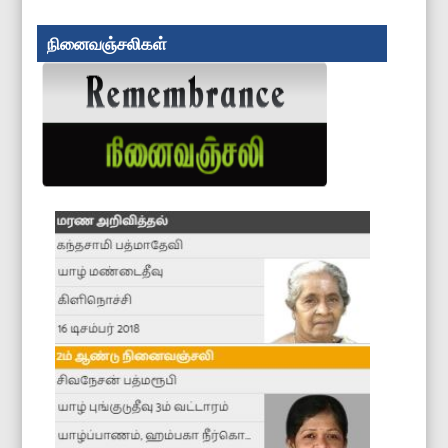
நினைவஞ்சலிகள்