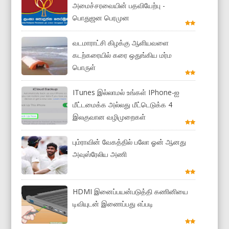
அமைச்சரவையின் பதவியேற்பு -
பொதுஜன பெரமுன
வடமாராட்சி கிழக்கு ஆளியவளை
கடற்கரையில் கரை ஒதுங்கிய மர்ம
பொருள்
ITunes இல்லாமல் உங்கள் IPhone-ஐ
மீட்டமைக்க அல்லது மீட்டெடுக்க 4
இலகுவான வழிமுறைகள்
பும்ராவின் வேகத்தில் பலோ ஓன் ஆனது
அவுஸ்ரேலிய அணி
HDMI இனைப்பயன்படுத்தி கணினியை
டிவியுடன் இணைப்பது எப்படி