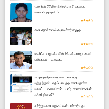
வணிகப் பிரிவில் கிளிநொச்சி மாவட்ட
மாணவி முதலிடம்
கிளிநொச்சியில் அமைச்சர் ராஜித
மஹிந்த ராஜபக்சவின் இரண்டாவது மகன்
படுகாயம் - காரணம்
உயர்தரத்தில் சாதனை படைத்த
யுத்தத்தால் பாதிப்படைந்த கிளிநொச்சி
மாவட்ட மாணவிகள் - யாழ் மாணவிகளின்
கல்வி நிலை??
வர்த்தமானி அறிவிப்பின் பின்னர் புதிய