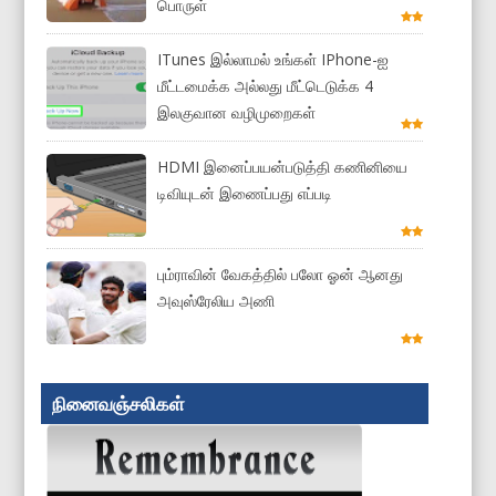
பொருள்
ITunes இல்லாமல் உங்கள் IPhone-ஐ
மீட்டமைக்க அல்லது மீட்டெடுக்க 4
இலகுவான வழிமுறைகள்
HDMI இனைப்பயன்படுத்தி கணினியை
டிவியுடன் இணைப்பது எப்படி
பும்ராவின் வேகத்தில் பலோ ஓன் ஆனது
அவுஸ்ரேலிய அணி
நினைவஞ்சலிகள்