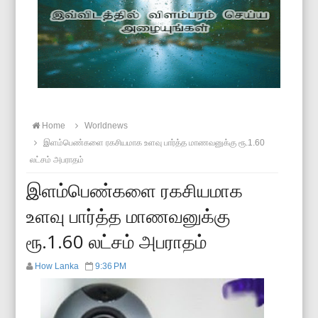
Home
Worldnews
இளம்பெண்களை ரகசியமாக உளவு பார்த்த மாணவனுக்கு ரூ.1.60
லட்சம் அபராதம்
இளம்பெண்களை ரகசியமாக
உளவு பார்த்த மாணவனுக்கு
ரூ.1.60 லட்சம் அபராதம்
How Lanka
9:36 PM