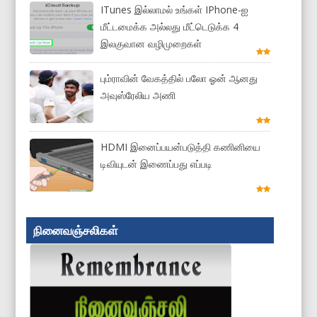
ITunes இல்லாமல் உங்கள் IPhone-ஐ
மீட்டமைக்க அல்லது மீட்டெடுக்க 4
இலகுவான வழிமுறைகள்
பும்ராவின் வேகத்தில் பலோ ஓன் ஆனது
அவுஸ்ரேலிய அணி
HDMI இனைப்பயன்படுத்தி கணினியை
டிவியுடன் இணைப்பது எப்படி
நினைவஞ்சலிகள்