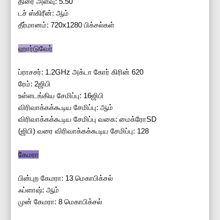
திரை அளவு: 5.50
டச் ஸ்கிரீன்: ஆம்
தீர்மானம்: 720x1280 பிக்சல்கள்
ஹார்டுவேர்
ப்ராசசர்: 1.2GHz அக்டா கோர் கிரின் 620
ரேம்: 2ஜிபி
உள்ளடங்கிய சேமிப்பு: 16ஜிபி
விரிவாக்கக்கூடிய சேமிப்பு: ஆம்
விரிவாக்கக்கூடிய சேமிப்பு வகை: மைக்ரோSD
(ஜிபி) வரை விரிவாக்கக்கூடிய சேமிப்பு: 128
கேமரா
பின்புற கேமரா: 13 மெகாபிக்சல்
ஃப்ளாஷ்: ஆம்
முன் கேமரா: 8 மெகாபிக்சல்