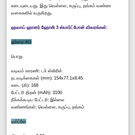
எடையுடையது. இது வெள்ளை, கருப்பு, தங்கம் வண்ண
வகைகளில் வருகிறது.
ஹவாய் ஹானர் ஹோலி 3 ஸ்மார்ட்போன் விவரங்கள்:
ஒற்றை சிம்
பொது
வடிவம் காரணி: டச் ஸ்கிரீன்
நடவடிக்கைகள் (mm): 154x77.1x8.45
எடை (கி): 168
பேட்டரி திறன் (mAh): 3100
நீக்கக்கூடிய பேட்டரி: இல்லை
வண்ணங்கள்: வெள்ளை, கருப்பு, தங்கம்
டிஸ்ப்ளே