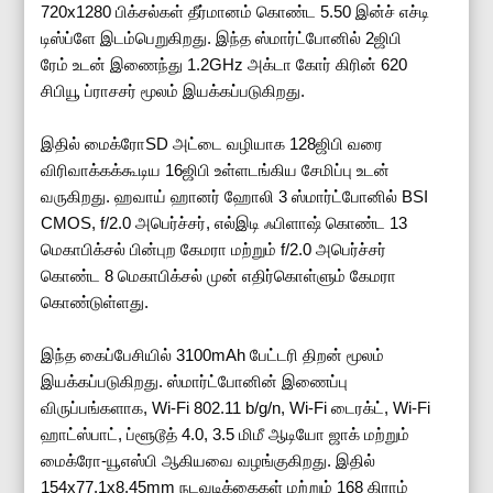
720x1280 பிக்சல்கள் தீர்மானம் கொண்ட 5.50 இன்ச் எச்டி
டிஸ்ப்ளே இடம்பெறுகிறது. இந்த ஸ்மார்ட்போனில் 2ஜிபி
ரேம் உடன் இணைந்து 1.2GHz அக்டா கோர் கிரின் 620
சிபியூ ப்ராசசர் மூலம் இயக்கப்படுகிறது.
இதில் மைக்ரோSD அட்டை வழியாக 128ஜிபி வரை
விரிவாக்கக்கூடிய 16ஜிபி உள்ளடங்கிய சேமிப்பு உடன்
வருகிறது. ஹவாய் ஹானர் ஹோலி 3 ஸ்மார்ட்போனில் BSI
CMOS, f/2.0 அபெர்ச்சர், எல்இடி ஃபிளாஷ் கொண்ட 13
மெகாபிக்சல் பின்புற கேமரா மற்றும் f/2.0 அபெர்ச்சர்
கொண்ட 8 மெகாபிக்சல் முன் எதிர்கொள்ளும் கேமரா
கொண்டுள்ளது.
இந்த கைப்பேசியில் 3100mAh பேட்டரி திறன் மூலம்
இயக்கப்படுகிறது. ஸ்மார்ட்போனின் இணைப்பு
விருப்பங்களாக, Wi-Fi 802.11 b/g/n, Wi-Fi டைரக்ட், Wi-Fi
ஹாட்ஸ்பாட், ப்ளூடூத் 4.0, 3.5 மிமீ ஆடியோ ஜாக் மற்றும்
மைக்ரோ-யூஎஸ்பி ஆகியவை வழங்குகிறது. இதில்
154x77.1x8.45mm நடவடிக்கைகள் மற்றும் 168 கிராம்