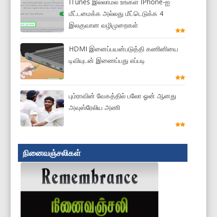
ITunes இல்லாமல் உங்கள் IPhone-ஐ
மீட்டமைக்க அல்லது மீட்டெடுக்க 4
இலகுவான வழிமுறைகள்
HDMI இனைப்பயன்படுத்தி கணினியை
டிவியுடன் இணைப்பது எப்படி
பும்ராவின் வேகத்தில் பலோ ஓன் ஆனது
அவுஸ்ரேலிய அணி
நினைவஞ்சலிகள்