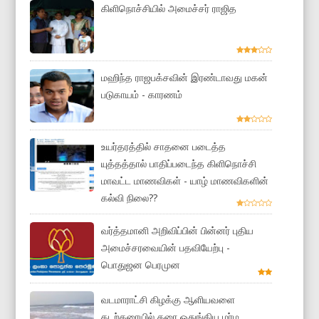
கிளிநொச்சியில் அமைச்சர் ராஜித
மஹிந்த ராஜபக்சவின் இரண்டாவது மகன்
படுகாயம் - காரணம்
உயர்தரத்தில் சாதனை படைத்த
யுத்தத்தால் பாதிப்படைந்த கிளிநொச்சி
மாவட்ட மாணவிகள் - யாழ் மாணவிகளின்
கல்வி நிலை??
வர்த்தமானி அறிவிப்பின் பின்னர் புதிய
அமைச்சரவையின் பதவியேற்பு -
பொதுஜன பெரமுன
வடமாராட்சி கிழக்கு ஆளியவளை
கடற்கரையில் கரை ஒதுங்கிய மர்ம