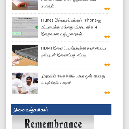
பொருள்
ITunes இல்லாமல் உங்கள் IPhone-ஐ
மீட்டமைக்க அல்லது மீட்டெடுக்க 4
இலகுவான வழிமுறைகள்
HDMI இனைப்பயன்படுத்தி கணினியை
டிவியுடன் இணைப்பது எப்படி
பும்ராவின் வேகத்தில் பலோ ஓன் ஆனது
அவுஸ்ரேலிய அணி
நினைவஞ்சலிகள்