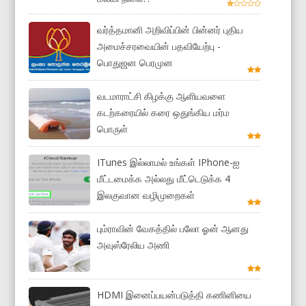
வர்த்தமானி அறிவிப்பின் பின்னர் புதிய
அமைச்சரவையின் பதவியேற்பு -
பொதுஜன பெரமுன
வடமாராட்சி கிழக்கு ஆளியவளை
கடற்கரையில் கரை ஒதுங்கிய மர்ம
பொருள்
ITunes இல்லாமல் உங்கள் IPhone-ஐ
மீட்டமைக்க அல்லது மீட்டெடுக்க 4
இலகுவான வழிமுறைகள்
பும்ராவின் வேகத்தில் பலோ ஓன் ஆனது
அவுஸ்ரேலிய அணி
HDMI இனைப்பயன்படுத்தி கணினியை