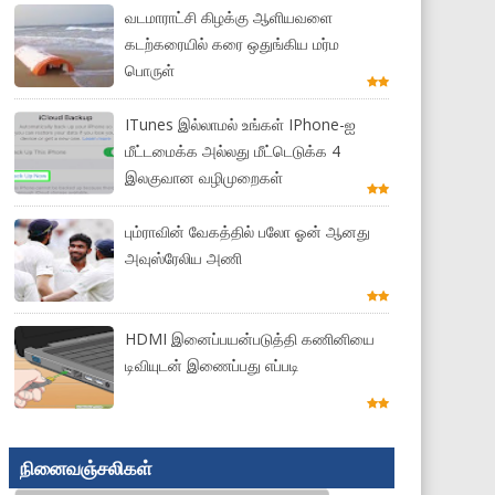
வடமாராட்சி கிழக்கு ஆளியவளை
கடற்கரையில் கரை ஒதுங்கிய மர்ம
பொருள்
ITunes இல்லாமல் உங்கள் IPhone-ஐ
மீட்டமைக்க அல்லது மீட்டெடுக்க 4
இலகுவான வழிமுறைகள்
பும்ராவின் வேகத்தில் பலோ ஓன் ஆனது
அவுஸ்ரேலிய அணி
HDMI இனைப்பயன்படுத்தி கணினியை
டிவியுடன் இணைப்பது எப்படி
நினைவஞ்சலிகள்