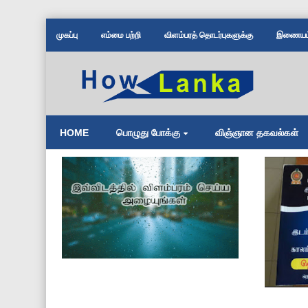
முகப்பு
எம்மை பற்றி
விளம்பரத் தொடர்புகளுக்கு
இணையம் 
HOME
பொழுது போக்கு
விஞ்ஞான தகவல்கள்