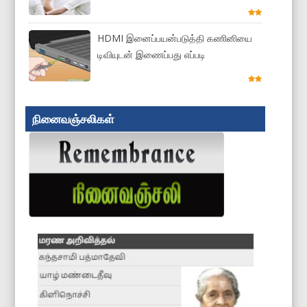
HDMI இனைப்பயன்படுத்தி கணினியை
டிவியுடன் இணைப்பது எப்படி
நினைவஞ்சலிகள்