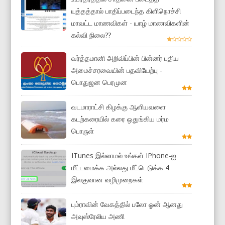
யுத்தத்தால் பாதிப்படைந்த கிளிநொச்சி
மாவட்ட மாணவிகள் - யாழ் மாணவிகளின்
கல்வி நிலை??
வர்த்தமானி அறிவிப்பின் பின்னர் புதிய
அமைச்சரவையின் பதவியேற்பு -
பொதுஜன பெரமுன
வடமாராட்சி கிழக்கு ஆளியவளை
கடற்கரையில் கரை ஒதுங்கிய மர்ம
பொருள்
ITunes இல்லாமல் உங்கள் IPhone-ஐ
மீட்டமைக்க அல்லது மீட்டெடுக்க 4
இலகுவான வழிமுறைகள்
பும்ராவின் வேகத்தில் பலோ ஓன் ஆனது
அவுஸ்ரேலிய அணி