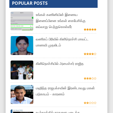
POPULAR POSTS
உங்கள் கணினியின் இணைய
இணைப்பினை உங்கள் கைபேசிக்கு
எவ்வாறு பெற்றுகொள்வீர்
வணிகப் பிரிவில் கிளிநொச்சி மாவட்ட
மாணவி முதலிடம்
கிளிநொச்சியில் அமைச்சர் ராஜித
மஹிந்த ராஜபக்சவின் இரண்டாவது மகன்
படுகாயம் - காரணம்
உயர்தரத்தில் சாதனை படைத்த