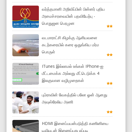
வர்த்தமானி அறிவிப்பின் பின்னர் புதிய
அமைச்சரவையின் பதவியேற்பு -
பொதுஜன பெரமுன
வடமாராட்சி கிழக்கு ஆளியவளை
கடற்கரையில் கரை ஒதுங்கிய மர்ம
பொருள்
ITunes இல்லாமல் உங்கள் IPhone-ஐ
மீட்டமைக்க அல்லது மீட்டெடுக்க 4
இலகுவான வழிமுறைகள்
பும்ராவின் வேகத்தில் பலோ ஓன் ஆனது
அவுஸ்ரேலிய அணி
HDMI இனைப்பயன்படுத்தி கணினியை
டிவியுடன் இணைப்பது எப்படி