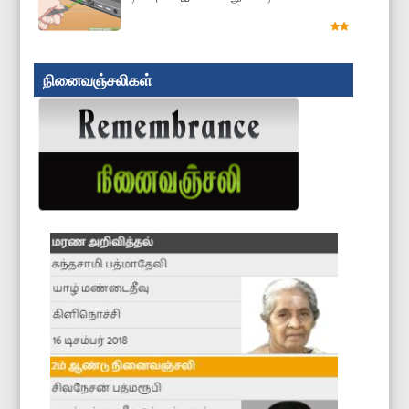
நினைவஞ்சலிகள்