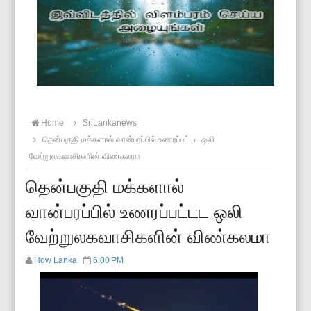
Home
SriLankanews
தென்பகுதி மக்களால் வான்பரப்பில் உணரப்பட்டட ஒலி
வேற்றுலகவாசிகளின் விண்கலமா
தென்பகுதி மக்களால்
வான்பரப்பில் உணரப்பட்டட ஒலி
வேற்றுலகவாசிகளின் விண்கலமா
How Lanka
6:00 PM