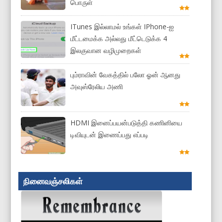
பொருள்
ITunes இல்லாமல் உங்கள் IPhone-ஐ
மீட்டமைக்க அல்லது மீட்டெடுக்க 4
இலகுவான வழிமுறைகள்
பும்ராவின் வேகத்தில் பலோ ஓன் ஆனது
அவுஸ்ரேலிய அணி
HDMI இனைப்பயன்படுத்தி கணினியை
டிவியுடன் இணைப்பது எப்படி
நினைவஞ்சலிகள்