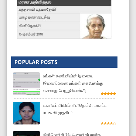
POPULAR POSTS
உங்கள் கணினியின் இணைய
இணைப்பினை உங்கள் கைபேசிக்கு
எவ்வாறு பெற்றுகொள்வீர்
வணிகப் பிரிவில் கிளிநொச்சி மாவட்ட
மாணவி முதலிடம்
கிளிநொச்சியில் அமைச்சர் ராஜித