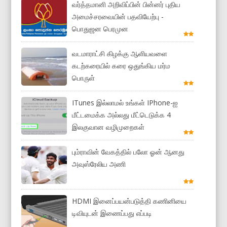
வர்த்தமானி அறிவிப்பின் பின்னர் புதிய
அமைச்சரவையின் பதவியேற்பு -
பொதுஜன பெரமுன
வடமாராட்சி கிழக்கு ஆளியவளை
கடற்கரையில் கரை ஒதுங்கிய மர்ம
பொருள்
ITunes இல்லாமல் உங்கள் IPhone-ஐ
மீட்டமைக்க அல்லது மீட்டெடுக்க 4
இலகுவான வழிமுறைகள்
பும்ராவின் வேகத்தில் பலோ ஓன் ஆனது
அவுஸ்ரேலிய அணி
HDMI இனைப்பயன்படுத்தி கணினியை
டிவியுடன் இணைப்பது எப்படி