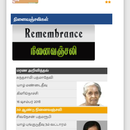
நினைவஞ்சலிகள்