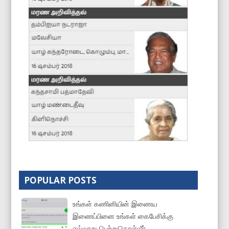
POPULAR POSTS
உங்கள் கணினியின் இணைய
இணைப்பினை உங்கள் கைபேசிக்கு
எவ்வாறு பெற்றுகொள்வீர்