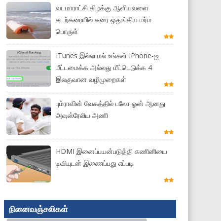
வடமாராட்சி கிழக்கு ஆளியவளை
கடற்கரையில் கரை ஒதுங்கிய மர்ம
பொருள்
ITunes இல்லாமல் உங்கள் IPhone-ஐ
மீட்டமைக்க அல்லது மீட்டெடுக்க 4
இலகுவான வழிமுறைகள்
பும்ராவின் வேகத்தில் பலோ ஓன் ஆனது
அவுஸ்ரேலிய அணி
HDMI இனைப்பயன்படுத்தி கணினியை
டிவியுடன் இணைப்பது எப்படி
நினைவஞ்சலிகள்