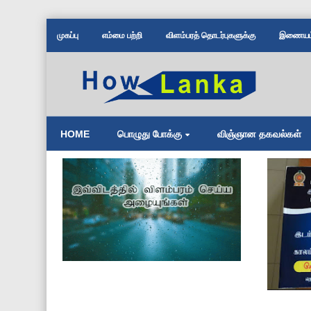
முகப்பு
எம்மை பற்றி
விளம்பரத் தொடர்புகளுக்கு
இணையம் 
HOME
பொழுது போக்கு
விஞ்ஞான தகவல்கள்