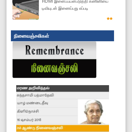
HDMI இனைப்பயன்படுத்தி கணினியை
டிவியுடன் இணைப்பது எப்படி
நினைவஞ்சலிகள்