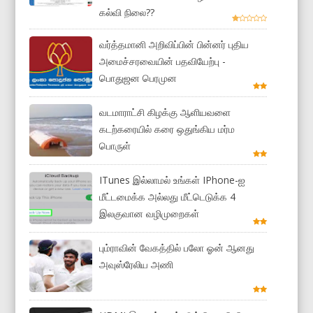
கல்வி நிலை??
வர்த்தமானி அறிவிப்பின் பின்னர் புதிய
அமைச்சரவையின் பதவியேற்பு -
பொதுஜன பெரமுன
வடமாராட்சி கிழக்கு ஆளியவளை
கடற்கரையில் கரை ஒதுங்கிய மர்ம
பொருள்
ITunes இல்லாமல் உங்கள் IPhone-ஐ
மீட்டமைக்க அல்லது மீட்டெடுக்க 4
இலகுவான வழிமுறைகள்
பும்ராவின் வேகத்தில் பலோ ஓன் ஆனது
அவுஸ்ரேலிய அணி