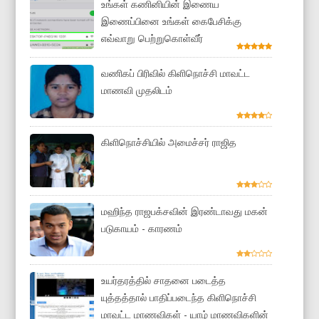
உங்கள் கணினியின் இணைய
இணைப்பினை உங்கள் கைபேசிக்கு
எவ்வாறு பெற்றுகொள்வீர்
வணிகப் பிரிவில் கிளிநொச்சி மாவட்ட
மாணவி முதலிடம்
கிளிநொச்சியில் அமைச்சர் ராஜித
மஹிந்த ராஜபக்சவின் இரண்டாவது மகன்
படுகாயம் - காரணம்
உயர்தரத்தில் சாதனை படைத்த
யுத்தத்தால் பாதிப்படைந்த கிளிநொச்சி
மாவட்ட மாணவிகள் - யாழ் மாணவிகளின்