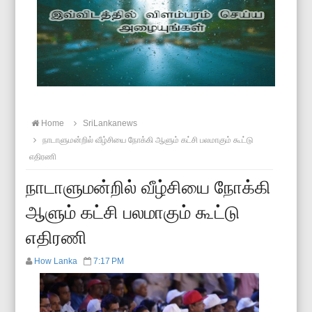
Home
SriLankanews
நாடாளுமன்றில் வீழ்சியை நோக்கி ஆளும் கட்சி பலமாகும் கூட்டு
எதிரணி
நாடாளுமன்றில் வீழ்சியை நோக்கி
ஆளும் கட்சி பலமாகும் கூட்டு
எதிரணி
How Lanka
7:17 PM