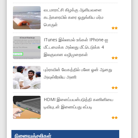
வடமாராட்சி கிழக்கு ஆளியவளை
கடற்கரையில் கரை ஒதுங்கிய மர்ம
பொருள்
ITunes இல்லாமல் உங்கள் IPhone-ஐ
மீட்டமைக்க அல்லது மீட்டெடுக்க 4
இலகுவான வழிமுறைகள்
பும்ராவின் வேகத்தில் பலோ ஓன் ஆனது
அவுஸ்ரேலிய அணி
HDMI இனைப்பயன்படுத்தி கணினியை
டிவியுடன் இணைப்பது எப்படி
நினைவஞ்சலிகள்