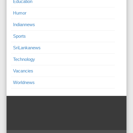
Education
Humor
Indiannews
Sports
SriLankanews
Technology
Vacancies
Worldnews