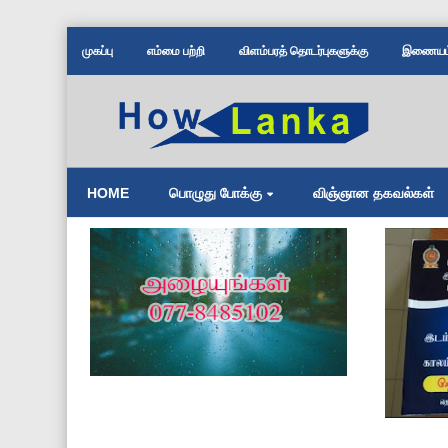
முகப்பு
எம்மை பற்றி
விளம்பரத் தொடர்புகளுக்கு
இணையம் 
HOME
பொழுது போக்கு
விஞ்ஞான தகவல்கள்