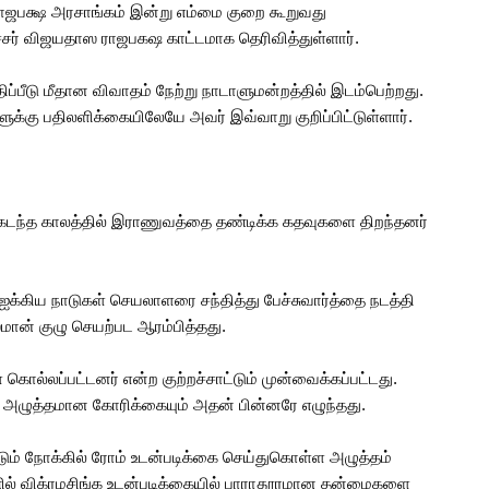
ராஜபக்ஷ அரசாங்கம் இன்று எம்மை குறை கூறுவது
்சர் விஜயதாஸ ராஜபகஷ காட்டமாக தெரிவித்துள்ளார்.
திப்பீடு மீதான விவாதம் நேற்று நாடாளுமன்றத்தில் இடம்பெற்றது.
ளுக்கு பதிலளிக்கையிலேயே அவர் இவ்வாறு குறிப்பிட்டுள்ளார்.
கடந்த காலத்தில் இராணுவத்தை தண்டிக்க கதவுகளை திறந்தனர்
் ஐக்கிய நாடுகள் செயலாளரை சந்தித்து பேச்சுவார்த்தை நடத்தி
மான் குழு செயற்பட ஆரம்பித்தது.
கொல்லப்பட்டனர் என்ற குற்றச்சாட்டும் முன்வைக்கப்பட்டது.
 அழுத்தமான கோரிக்கையும் அதன் பின்னரே எழுந்தது.
டும் நோக்கில் ரோம் உடன்படிக்கை செய்துகொள்ள அழுத்தம்
ல் விக்ரமசிங்க உடன்படிக்கையில் பாராதூரமான தன்மைகளை