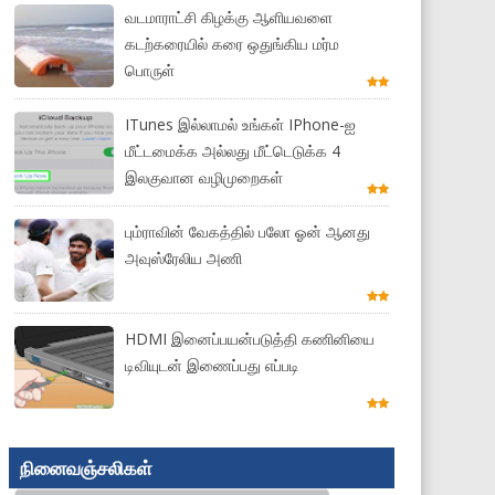
வடமாராட்சி கிழக்கு ஆளியவளை
கடற்கரையில் கரை ஒதுங்கிய மர்ம
பொருள்
ITunes இல்லாமல் உங்கள் IPhone-ஐ
மீட்டமைக்க அல்லது மீட்டெடுக்க 4
இலகுவான வழிமுறைகள்
பும்ராவின் வேகத்தில் பலோ ஓன் ஆனது
அவுஸ்ரேலிய அணி
HDMI இனைப்பயன்படுத்தி கணினியை
டிவியுடன் இணைப்பது எப்படி
நினைவஞ்சலிகள்