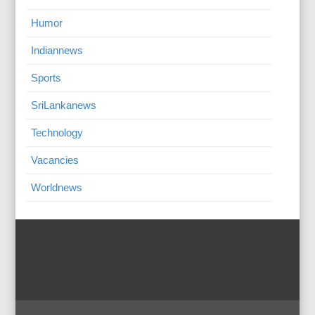
Humor
Indiannews
Sports
SriLankanews
Technology
Vacancies
Worldnews