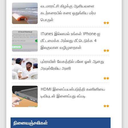
வடமாராட்சி கிழக்கு ஆளியவளை
கடற்கரையில் கரை ஒதுங்கிய மர்ம
பொருள்
ITunes இல்லாமல் உங்கள் IPhone-ஐ
மீட்டமைக்க அல்லது மீட்டெடுக்க 4
இலகுவான வழிமுறைகள்
பும்ராவின் வேகத்தில் பலோ ஓன் ஆனது
அவுஸ்ரேலிய அணி
HDMI இனைப்பயன்படுத்தி கணினியை
டிவியுடன் இணைப்பது எப்படி
நினைவஞ்சலிகள்