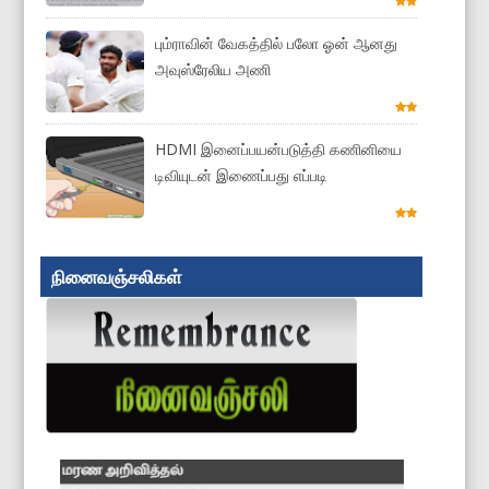
பும்ராவின் வேகத்தில் பலோ ஓன் ஆனது
அவுஸ்ரேலிய அணி
HDMI இனைப்பயன்படுத்தி கணினியை
டிவியுடன் இணைப்பது எப்படி
நினைவஞ்சலிகள்