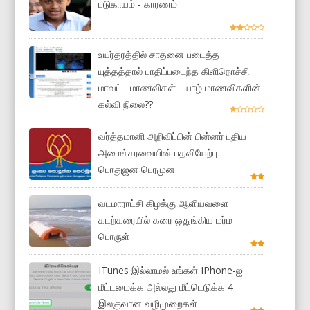
படுகாயம் - காரணம்
உயர்தரத்தில் சாதனை படைத்த
யுத்தத்தால் பாதிப்படைந்த கிளிநொச்சி
மாவட்ட மாணவிகள் - யாழ் மாணவிகளின்
கல்வி நிலை??
வர்த்தமானி அறிவிப்பின் பின்னர் புதிய
அமைச்சரவையின் பதவியேற்பு -
பொதுஜன பெரமுன
வடமாராட்சி கிழக்கு ஆளியவளை
கடற்கரையில் கரை ஒதுங்கிய மர்ம
பொருள்
ITunes இல்லாமல் உங்கள் IPhone-ஐ
மீட்டமைக்க அல்லது மீட்டெடுக்க 4
இலகுவான வழிமுறைகள்