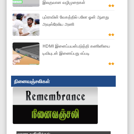
இலகுவான வழிமுறைகள்
பும்ராவின் வேகத்தில் பலோ ஓன் ஆனது
அவுஸ்ரேலிய அணி
HDMI இனைப்பயன்படுத்தி கணினியை
டிவியுடன் இணைப்பது எப்படி
நினைவஞ்சலிகள்