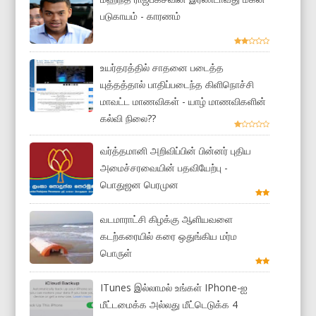
படுகாயம் - காரணம்
உயர்தரத்தில் சாதனை படைத்த
யுத்தத்தால் பாதிப்படைந்த கிளிநொச்சி
மாவட்ட மாணவிகள் - யாழ் மாணவிகளின்
கல்வி நிலை??
வர்த்தமானி அறிவிப்பின் பின்னர் புதிய
அமைச்சரவையின் பதவியேற்பு -
பொதுஜன பெரமுன
வடமாராட்சி கிழக்கு ஆளியவளை
கடற்கரையில் கரை ஒதுங்கிய மர்ம
பொருள்
ITunes இல்லாமல் உங்கள் IPhone-ஐ
மீட்டமைக்க அல்லது மீட்டெடுக்க 4