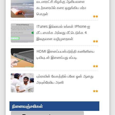
வடமாராட்சி கிழக்கு ஆளியவளை
கடற்கரையில் கரை ஒதுங்கிய மர்ம
பொருள்
ITunes இல்லாமல் உங்கள் IPhone-ஐ
மீட்டமைக்க அல்லது மீட்டெடுக்க 4
இலகுவான வழிமுறைகள்
HDMI இனைப்பயன்படுத்தி கணினியை
டிவியுடன் இணைப்பது எப்படி
பும்ராவின் வேகத்தில் பலோ ஓன் ஆனது
அவுஸ்ரேலிய அணி
நினைவஞ்சலிகள்