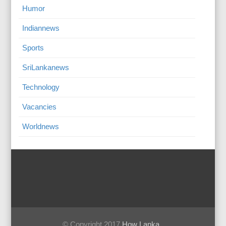
Humor
Indiannews
Sports
SriLankanews
Technology
Vacancies
Worldnews
© Copyright 2017
How Lanka