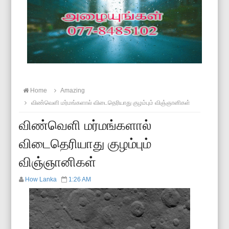
Home
Amazing
விண்வெளி மர்மங்களால் விடைதெரியாது குழம்பும் விஞ்ஞானிகள்
விண்வெளி மர்மங்களால்
விடைதெரியாது குழம்பும்
விஞ்ஞானிகள்
How Lanka
1:26 AM