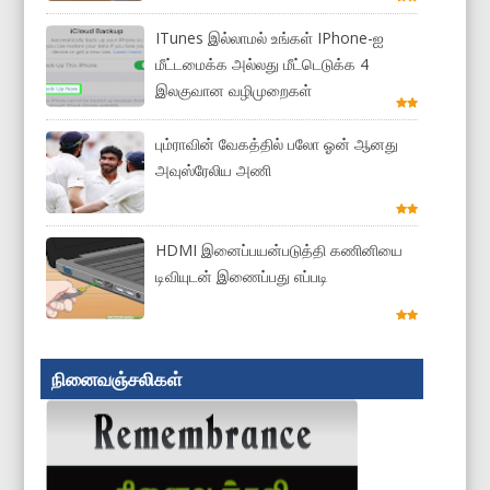
ITunes இல்லாமல் உங்கள் IPhone-ஐ
மீட்டமைக்க அல்லது மீட்டெடுக்க 4
இலகுவான வழிமுறைகள்
பும்ராவின் வேகத்தில் பலோ ஓன் ஆனது
அவுஸ்ரேலிய அணி
HDMI இனைப்பயன்படுத்தி கணினியை
டிவியுடன் இணைப்பது எப்படி
நினைவஞ்சலிகள்