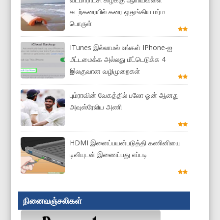
கடற்கரையில் கரை ஒதுங்கிய மர்ம
பொருள்
ITunes இல்லாமல் உங்கள் IPhone-ஐ
மீட்டமைக்க அல்லது மீட்டெடுக்க 4
இலகுவான வழிமுறைகள்
பும்ராவின் வேகத்தில் பலோ ஓன் ஆனது
அவுஸ்ரேலிய அணி
HDMI இனைப்பயன்படுத்தி கணினியை
டிவியுடன் இணைப்பது எப்படி
நினைவஞ்சலிகள்