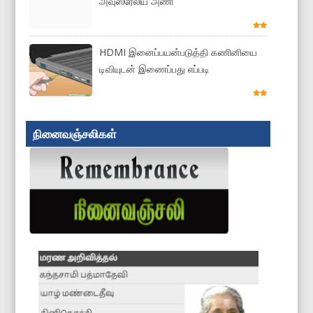
அவுஸ்ரேலிய அணி
HDMI இனைப்பயன்படுத்தி கணினியை
டிவியுடன் இணைப்பது எப்படி
நினைவஞ்சலிகள்