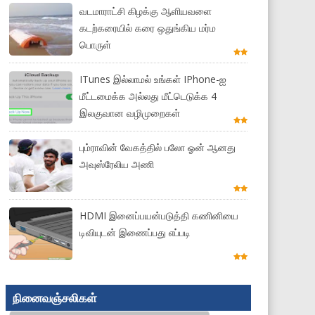
வடமாராட்சி கிழக்கு ஆளியவளை
கடற்கரையில் கரை ஒதுங்கிய மர்ம
பொருள்
ITunes இல்லாமல் உங்கள் IPhone-ஐ
மீட்டமைக்க அல்லது மீட்டெடுக்க 4
இலகுவான வழிமுறைகள்
பும்ராவின் வேகத்தில் பலோ ஓன் ஆனது
அவுஸ்ரேலிய அணி
HDMI இனைப்பயன்படுத்தி கணினியை
டிவியுடன் இணைப்பது எப்படி
நினைவஞ்சலிகள்