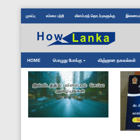
முகப்பு
எம்மை பற்றி
விளம்பரத் தொடர்புகளுக்கு
இணையம் 
HOME
பொழுது போக்கு
விஞ்ஞான தகவல்கள்