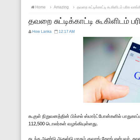
Home
Amazing
தவறை சுட்டிக்காட்டி கூகிளிடம் பரிசு வாங
தவறை சுட்டிக்காட்டி கூகிளிடம் ப
How Lanka
12:17 AM
கூகுள் நிறுவனத்தின் பிக்சல் ஸ்மார்ட்போன்களில் பாதுகா
112,500 டொலர்கள் வழங்கியுள்ளது.
கடந்த ஆண்டு ஆகஸ்டு மாதம் குவாங் கோங் என்பவர், தான்