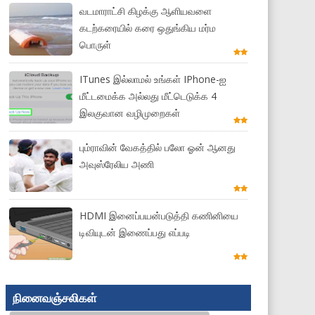
வடமாராட்சி கிழக்கு ஆளியவளை
கடற்கரையில் கரை ஒதுங்கிய மர்ம
பொருள்
ITunes இல்லாமல் உங்கள் IPhone-ஐ
மீட்டமைக்க அல்லது மீட்டெடுக்க 4
இலகுவான வழிமுறைகள்
பும்ராவின் வேகத்தில் பலோ ஓன் ஆனது
அவுஸ்ரேலிய அணி
HDMI இனைப்பயன்படுத்தி கணினியை
டிவியுடன் இணைப்பது எப்படி
நினைவஞ்சலிகள்