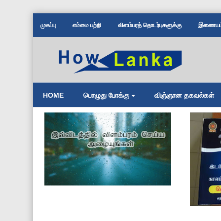
முகப்பு
எம்மை பற்றி
விளம்பரத் தொடர்புகளுக்கு
இணையம் 
HOME
பொழுது போக்கு
விஞ்ஞான தகவல்கள்