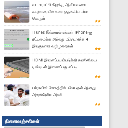
வடமாராட்சி கிழக்கு ஆளியவளை
கடற்கரையில் கரை ஒதுங்கிய மர்ம
பொருள்
ITunes இல்லாமல் உங்கள் IPhone-ஐ
மீட்டமைக்க அல்லது மீட்டெடுக்க 4
இலகுவான வழிமுறைகள்
HDMI இனைப்பயன்படுத்தி கணினியை
டிவியுடன் இணைப்பது எப்படி
பும்ராவின் வேகத்தில் பலோ ஓன் ஆனது
அவுஸ்ரேலிய அணி
நினைவஞ்சலிகள்