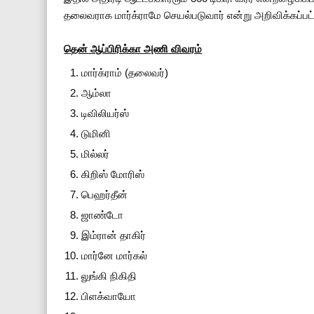
தலைவராக மார்க்ராமே செயல்படுவார் என்று அறிவிக்கப்பட்
தென் ஆப்பிரிக்கா அணி விவரம்
மார்க்ராம் (தலைவர்)
ஆம்லா
டிவிலியர்ஸ்
டுமினி
மில்லர்
கிறிஸ் மோரிஸ்
பெஹர்தீன்
ஜாண்டோ
இம்ரான் தாகிர்
மார்னே மார்கல்
லுங்கி நிகிதி
பிளக்வாயோ