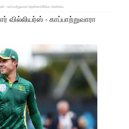
யர்ஸ் - காப்பாற்றுவாரா தென்னாபிரிக்க அணியை
் வில்லியர்ஸ் - காப்பாற்றுவாரா