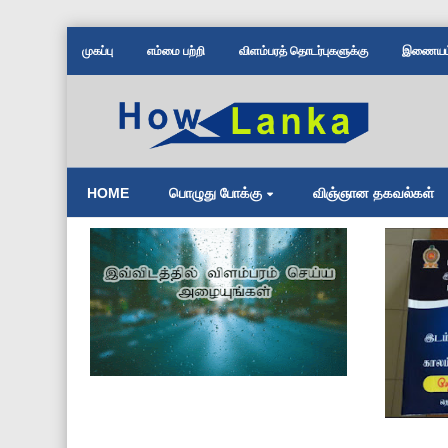
முகப்பு
எம்மை பற்றி
விளம்பரத் தொடர்புகளுக்கு
இணையம் 
HOME
பொழுது போக்கு
விஞ்ஞான தகவல்கள்