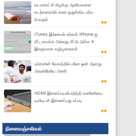
வடமாராட்சி கிழக்கு ஆளியவளை
கடற்கரையில் கரை ஒதுங்கிய மர்ம
பொருள்
ITunes இல்லாமல் உங்கள் IPhone-ஐ
மீட்டமைக்க அல்லது மீட்டெடுக்க 4
இலகுவான வழிமுறைகள்
பும்ராவின் வேகத்தில் பலோ ஓன் ஆனது
அவுஸ்ரேலிய அணி
HDMI இனைப்பயன்படுத்தி கணினியை
டிவியுடன் இணைப்பது எப்படி
நினைவஞ்சலிகள்