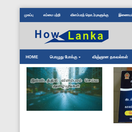
முகப்பு
எம்மை பற்றி
விளம்பரத் தொடர்புகளுக்கு
இணையம் 
HOME
பொழுது போக்கு
விஞ்ஞான தகவல்கள்