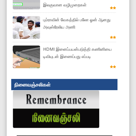
இலகுவான வழிமுறைகள்
பும்ராவின் வேகத்தில் பலோ ஓன் ஆனது
அவுஸ்ரேலிய அணி
HDMI இனைப்பயன்படுத்தி கணினியை
டிவியுடன் இணைப்பது எப்படி
நினைவஞ்சலிகள்