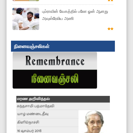
பும்ராவின் வேகத்தில் பலோ ஓன் ஆனது
அவுஸ்ரேலிய அணி
நினைவஞ்சலிகள்