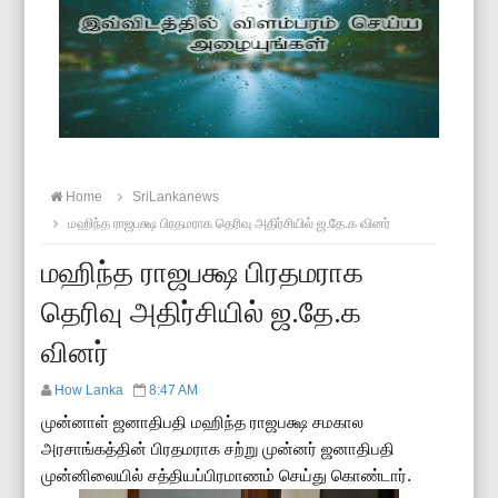
Home
SriLankanews
மஹிந்த ராஜபக்ஷ பிரதமராக தெரிவு அதிர்சியில் ஜ.தே.க வினர்
மஹிந்த ராஜபக்ஷ பிரதமராக
தெரிவு அதிர்சியில் ஜ.தே.க
வினர்
How Lanka
8:47 AM
முன்னாள் ஜனாதிபதி மஹிந்த ராஜபக்ஷ சமகால
அரசாங்கத்தின் பிரதமராக சற்று முன்னர் ஜனாதிபதி
முன்னிலையில் சத்தியப்பிரமாணம் செய்து கொண்டார்.