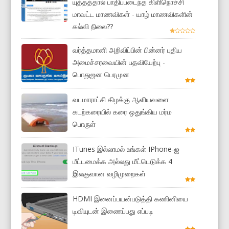
யுத்தத்தால் பாதிப்படைந்த கிளிநொச்சி
மாவட்ட மாணவிகள் - யாழ் மாணவிகளின்
கல்வி நிலை??
வர்த்தமானி அறிவிப்பின் பின்னர் புதிய
அமைச்சரவையின் பதவியேற்பு -
பொதுஜன பெரமுன
வடமாராட்சி கிழக்கு ஆளியவளை
கடற்கரையில் கரை ஒதுங்கிய மர்ம
பொருள்
ITunes இல்லாமல் உங்கள் IPhone-ஐ
மீட்டமைக்க அல்லது மீட்டெடுக்க 4
இலகுவான வழிமுறைகள்
HDMI இனைப்பயன்படுத்தி கணினியை
டிவியுடன் இணைப்பது எப்படி