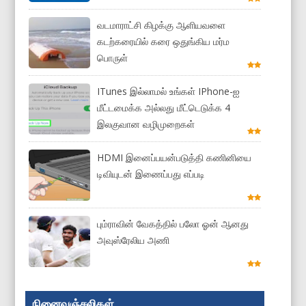
வடமாராட்சி கிழக்கு ஆளியவளை
கடற்கரையில் கரை ஒதுங்கிய மர்ம
பொருள்
ITunes இல்லாமல் உங்கள் IPhone-ஐ
மீட்டமைக்க அல்லது மீட்டெடுக்க 4
இலகுவான வழிமுறைகள்
HDMI இனைப்பயன்படுத்தி கணினியை
டிவியுடன் இணைப்பது எப்படி
பும்ராவின் வேகத்தில் பலோ ஓன் ஆனது
அவுஸ்ரேலிய அணி
நினைவஞ்சலிகள்