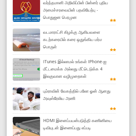
வர்த்தமானி அறிவிப்பின் பின்னர் புதிய
அமைச்சரவையின் பதவியேற்பு -
பொதுஜன பெரமுன
வடமாராட்சி கிழக்கு ஆளியவளை
கடற்கரையில் கரை ஒதுங்கிய மர்ம
பொருள்
ITunes இல்லாமல் உங்கள் IPhone-ஐ
மீட்டமைக்க அல்லது மீட்டெடுக்க 4
இலகுவான வழிமுறைகள்
பும்ராவின் வேகத்தில் பலோ ஓன் ஆனது
அவுஸ்ரேலிய அணி
HDMI இனைப்பயன்படுத்தி கணினியை
டிவியுடன் இணைப்பது எப்படி