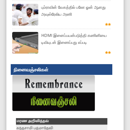
பும்ராவின் வேகத்தில் பலோ ஓன் ஆனது
அவுஸ்ரேலிய அணி
HDMI இனைப்பயன்படுத்தி கணினியை
டிவியுடன் இணைப்பது எப்படி
நினைவஞ்சலிகள்