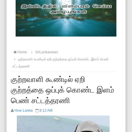
Home
SriLankanews
குற்றவாளி கூண்டில் ஏறி குற்றத்தை ஒப்புக் கொண்ட இளம் பெண்
சட்டத்தரணி
குற்றவாளி கூண்டில் ஏறி
குற்றத்தை ஒப்புக் கொண்ட இளம்
பெண் சட்டத்தரணி
How Lanka
8:12 AM