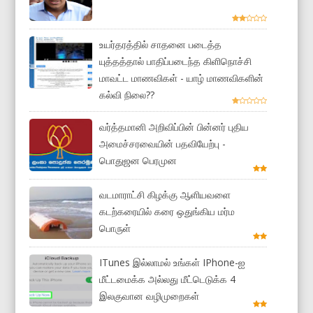
உயர்தரத்தில் சாதனை படைத்த
யுத்தத்தால் பாதிப்படைந்த கிளிநொச்சி
மாவட்ட மாணவிகள் - யாழ் மாணவிகளின்
கல்வி நிலை??
வர்த்தமானி அறிவிப்பின் பின்னர் புதிய
அமைச்சரவையின் பதவியேற்பு -
பொதுஜன பெரமுன
வடமாராட்சி கிழக்கு ஆளியவளை
கடற்கரையில் கரை ஒதுங்கிய மர்ம
பொருள்
ITunes இல்லாமல் உங்கள் IPhone-ஐ
மீட்டமைக்க அல்லது மீட்டெடுக்க 4
இலகுவான வழிமுறைகள்