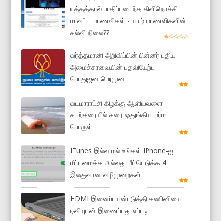
யுத்தத்தால் பாதிப்படைந்த கிளிநொச்சி
மாவட்ட மாணவிகள் - யாழ் மாணவிகளின்
கல்வி நிலை??
வர்த்தமானி அறிவிப்பின் பின்னர் புதிய
அமைச்சரவையின் பதவியேற்பு -
பொதுஜன பெரமுன
வடமாராட்சி கிழக்கு ஆளியவளை
கடற்கரையில் கரை ஒதுங்கிய மர்ம
பொருள்
ITunes இல்லாமல் உங்கள் IPhone-ஐ
மீட்டமைக்க அல்லது மீட்டெடுக்க 4
இலகுவான வழிமுறைகள்
HDMI இனைப்பயன்படுத்தி கணினியை
டிவியுடன் இணைப்பது எப்படி