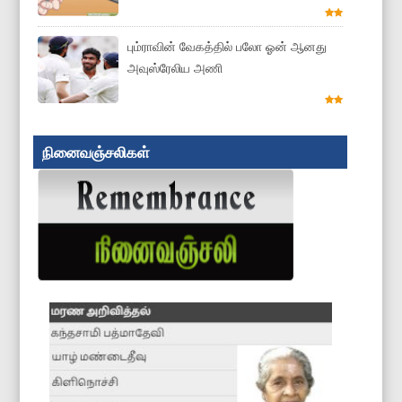
பும்ராவின் வேகத்தில் பலோ ஓன் ஆனது
அவுஸ்ரேலிய அணி
நினைவஞ்சலிகள்