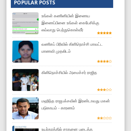
POPULAR POSTS
உங்கள் கணினியின் இணைய
இணைப்பினை உங்கள் கைபேசிக்கு
எவ்வாறு பெற்றுகொள்வீர்
வணிகப் பிரிவில் கிளிநொச்சி மாவட்ட
மாணவி முதலிடம்
கிளிநொச்சியில் அமைச்சர் ராஜித
மஹிந்த ராஜபக்சவின் இரண்டாவது மகன்
படுகாயம் - காரணம்
உயர்தரத்தில் சாதனை படைத்த